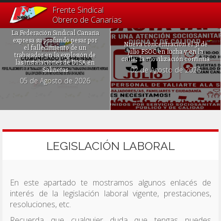
Frente Sindical
Obrero de Canarias
La Federación Sindical Canaria
expresa su profundo pesar por
Nueva concentración el 31 de
el fallecimiento de un
julio FSOC en lucha y en la
trabajador en la explosión de
calle: la movilización continúa
las instalaciones de DISA en
02 de Agosto de 2026
Salinetas
05 de Agosto de 2026
LEGISLACIÓN LABORAL
En este apartado te mostramos algunos enlacés de
interés de la legislación laboral vigente, prestaciones,
resoluciones, etc.
Recuerda que cualquier duda que tengas puedes