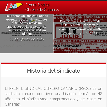
Frente Sindical
Obrero de Canarias
La Federación Sindical Canaria
expresa su profundo pesar por
Nueva concentración el 31 de
el fallecimiento de un
julio FSOC en lucha y en la
trabajador en la explosión de
calle: la movilización continúa
las instalaciones de DISA en
02 de Agosto de 2026
Salinetas
05 de Agosto de 2026
Historia del Sindicato
El FRENTE SINDICAL OBRERO CANARIO (FSOC) es un
sindicato canario, que tiene una historia de más de 48
años en el sindicalismo comprometido y de clase en
Canarias.