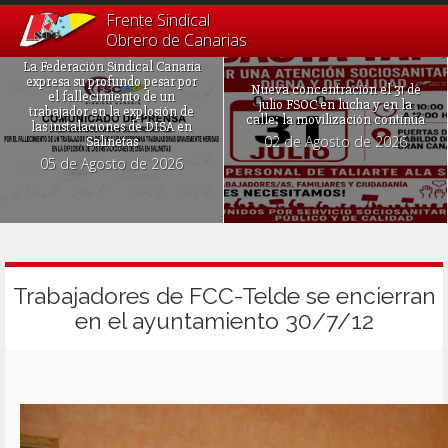
Frente Sindical
Obrero de Canarias
La Federación Sindical Canaria
expresa su profundo pesar por
Nueva concentración el 31 de
el fallecimiento de un
julio FSOC en lucha y en la
trabajador en la explosión de
calle: la movilización continúa
las instalaciones de DISA en
02 de Agosto de 2026
Salinetas
05 de Agosto de 2026
Trabajadores de FCC-Telde se encierran
en el ayuntamiento 30/7/12