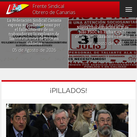
Frente Sindical
Tog
Obrero de Canarias
navi
La Federación Sindical Canaria
expresa su profundo pesar por
Nueva concentración el 31 de
el fallecimiento de un
julio FSOC en lucha y en la
trabajador en la explosión de
calle: la movilización continúa
las instalaciones de DISA en
02 de Agosto de 2026
Salinetas
05 de Agosto de 2026
¡PILLADOS!