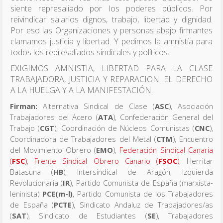
siente represaliado por los poderes públicos. Por
reivindicar salarios dignos, trabajo, libertad y dignidad.
Por eso las Organizaciones y personas abajo firmantes
clamamos justicia y libertad. Y pedimos la amnistía para
todos los represaliados sindicales y políticos.
EXIGIMOS AMNISTIA, LIBERTAD PARA LA CLASE
TRABAJADORA, JUSTICIA Y REPARACION. EL DERECHO
A LA HUELGA Y A LA MANIFESTACIÓN.
Firman:
Alternativa Sindical de Clase (
ASC
), Asociación
Trabajadores del Acero (
ATA
), Confederación General del
Trabajo (
CGT
), Coordinación de Núcleos Comunistas (
CNC
),
Coordinadora de Trabajadores del Metal (
CTM
), Encuentro
del Movimiento Obrero (
EMO
),
Federación Sindical Canaria
(
FSC
)
,
Frente Sindical Obrero Canario (
FSOC
)
, Herritar
Batasuna (
HB
), Intersindical de Aragón, Izquierda
Revolucionaria (
IR
), Partido Comunista de España (marxista-
leninista)
PCE(m-l)
, Partido Comunista de los Trabajadores
de España (
PCTE
), Sindicato Andaluz de Trabajadores/as
(
SAT
), Sindicato de Estudiantes (
SE
), Trabajadores