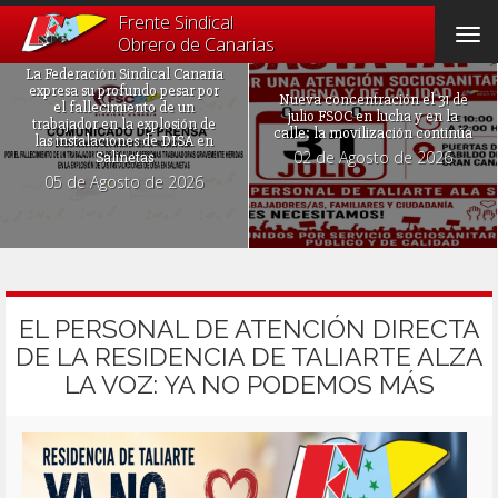
Frente Sindical
Tog
Obrero de Canarias
navi
La Federación Sindical Canaria
expresa su profundo pesar por
Nueva concentración el 31 de
el fallecimiento de un
julio FSOC en lucha y en la
trabajador en la explosión de
calle: la movilización continúa
las instalaciones de DISA en
02 de Agosto de 2026
Salinetas
05 de Agosto de 2026
EL PERSONAL DE ATENCIÓN DIRECTA
DE LA RESIDENCIA DE TALIARTE ALZA
LA VOZ: YA NO PODEMOS MÁS