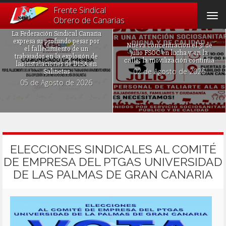
Frente Sindical
Tog
Obrero de Canarias
navi
La Federación Sindical Canaria
expresa su profundo pesar por
Nueva concentración el 31 de
el fallecimiento de un
julio FSOC en lucha y en la
trabajador en la explosión de
calle: la movilización continúa
las instalaciones de DISA en
02 de Agosto de 2026
Salinetas
05 de Agosto de 2026
ELECCIONES SINDICALES AL COMITÉ
DE EMPRESA DEL PTGAS UNIVERSIDAD
DE LAS PALMAS DE GRAN CANARIA